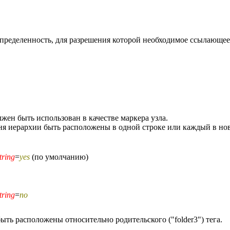
пределенность, для разрешения которой необходимое ссылающеес
жен быть использован в качестве маркера узла.
ня иерархии быть расположены в одной строке или каждый в нов
tring
=
yes
(по умолчанию)
tring
=
no
ть расположены относительно родительского ("folder3") тега.