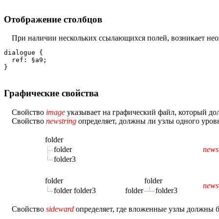
Отображение столбцов
При наличии нескольких ссылающихся полей, возникает нео
dialogue {

  ref: §a9;

Графические свойства
Свойство
image
указывает на графический файл, который дол
Свойство
newstring
определяет, должны ли узлы одного уров
folder
folder
news
folder3
folder
folder
news
folder folder3
folder
folder3
Свойство
sideward
определяет, где вложенные узлы должны бы