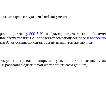
от же адрес, откуда взят html-документ)
орту по протоколу
SQL5
. Когда браузер встречает этот html-элеме
ных схему таблицы A, определяет ссылающееся поле и
второе по
ицы A, не ссылающихся на другие записи той же таблицы
ть узлы, открывать и закрывать узлы (видеть вложенные узлы),
UE
работали с одной и той же таблицей базы данных).