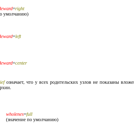
deward
=
right
по умолчанию)
deward
=
left
deward
=
center
ief
означает, что у всех родительских узлов не показаны вложе
рхии.
wholenes
=
full
(значение по умолчанию)