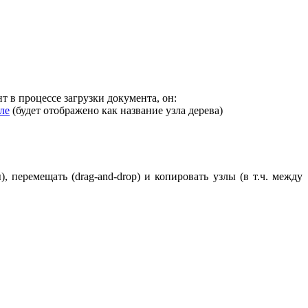
нт в процессе загрузки документа, он:
ле
(будет отображено как название узла дерева)
 перемещать (drag-and-drop) и копировать узлы (в т.ч. между