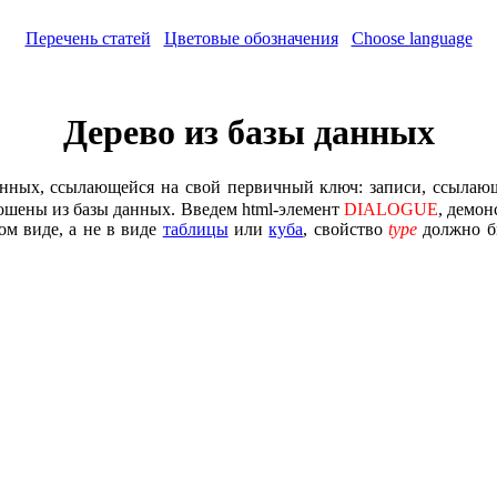
Перечень статей
Цветовые обозначения
Choose language
Дерево из базы данных
нных, ссылающейся на свой первичный ключ: записи, ссылающи
рошены из базы данных. Введем html-элемент
DIALOGUE
, демо
ом виде, а не в виде
таблицы
или
куба
, свойство
type
должно б