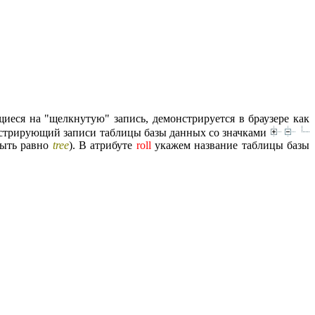
еся на "щелкнутую" запись, демонстрируется в браузере как
нстрирующий записи таблицы базы данных со значками
ыть равно
tree
). В атрибуте
roll
укажем название таблицы базы