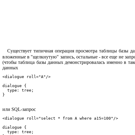
Существует типичная операция просмотра таблицы базы да
вложенные в "щелкнутую" запись, остальные - все еще не зап
(чтобы таблица базы данных демонстрировалась именно в так
данных
<dialogue roll="A"/>

dialogue {

  type: tree;

или SQL-запрос
<dialogue roll="select * from A where a15=100"/>

dialogue {

  type: tree;
