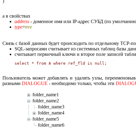
а в свойствах
address
- доменное имя или IP-адрес СУБД (по умолчанию т
type
=
tree
Связь с базой данных будет происходить по отдельному TCP-п
SQL-запросами считывает из системных таблиц базы дан
считывает первичный ключи и второе поле записей табл
Пользователь может добавлять и удалять узлы, переименовыва
разными
DIALOGUE
- необходимо только, чтобы эти
DIALOG
folder_name1
folder_name2
folder_name3
folder_name4
folder_name5
folder_name6