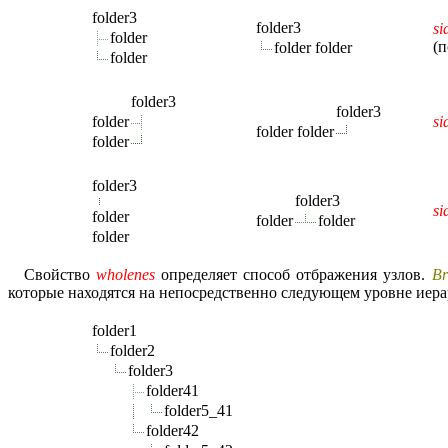
folder3
folder3
si
folder
(
folder folder
folder
folder3
folder3
folder
si
folder folder
folder
folder3
folder3
si
folder
folder
folder
folder
Свойство
wholenes
определяет способ отбражения узлов.
Br
которые находятся на непосредственно следующем уровне иера
folder1
folder2
folder3
folder41
folder5_41
folder42