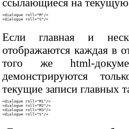
ссылающиеся на текущую 
<dialogue roll="M"/>

Если главная и неск
отображаются каждая в 
того же html-докум
демонстрируются толь
текущие записи главных т
<dialogue roll="M1"/>

<dialogue roll="M2"/>

<dialogue roll="M3"/>
