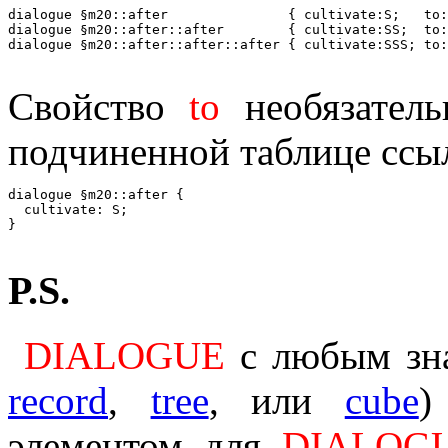
dialogue §m20::after               { cultivate:S;   to:
dialogue §m20::after::after        { cultivate:SS;  to:
Свойство
to
необязатель
подчиненной таблице ссыл
dialogue §m20::after {

  cultivate: S;

P.S.
DIALOGUE
с любым зна
record
,
tree
, или
cube
)
элементом для
DIALOG