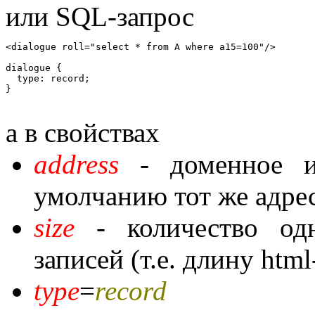
или SQL-запрос
<dialogue roll="select * from A where a15=100"/>

dialogue {

  type: record;

а в свойствах
address
- доменное и
умолчанию тот же адрес
size
- количество одн
записей (т.е. длину htm
type
=
record