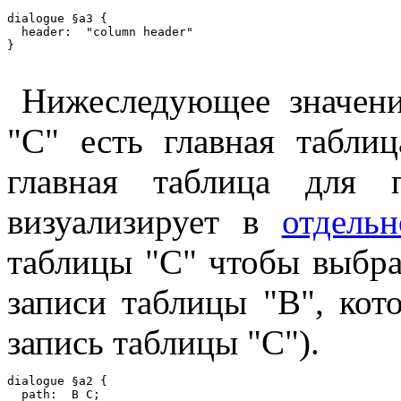
dialogue §a3 {

  header:  "column header"

Нижеследующее значен
"C" есть главная табли
главная таблица для 
визуализирует в
отдель
таблицы "C" чтобы выбрат
записи таблицы "B", ко
запись таблицы "C").
dialogue §a2 {

  path:  B C;
