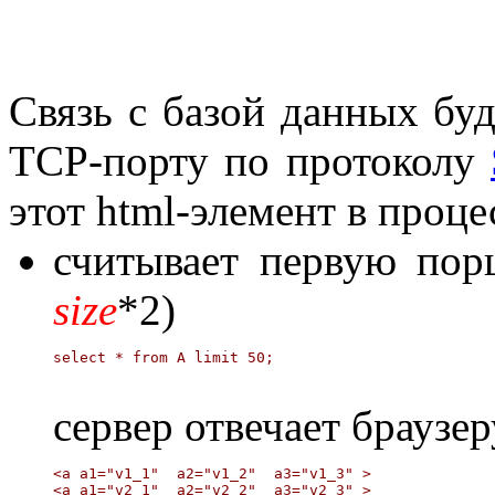
Связь с базой данных бу
TCP-порту по протоколу
этот html-элемент в проце
считывает первую пор
size
*2)
сервер отвечает браузе
<a a1="v1_1"  a2="v1_2"  a3="v1_3" >

<a a1="v2_1"  a2="v2_2"  a3="v2_3" >
