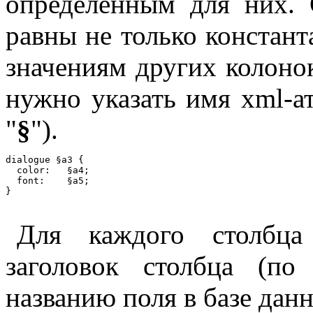
определенным для них. 
равны не только константа
значениям других колонок
нужно указать имя xml-ат
"
§
").
dialogue §a3 {

  color:   §a4;

  font:    §a5;

Для каждого столбц
заголовок столбца (по
названию поля в базе данн