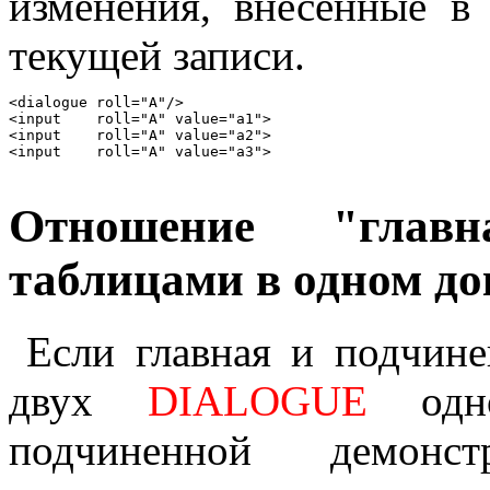
изменения, внесенные в
текущей записи.
<dialogue roll="A"/>

<input    roll="A" value="a1">

<input    roll="A" value="a2">

Отношение "главн
таблицами в одном до
Если главная и подчин
двух
DIALOGUE
одно
подчиненной демонст