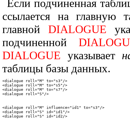
Если подчиненная табли
ссылается на главную т
главной
DIALOGUE
ука
подчиненной
DIALOGU
DIALOGUE
указывает
н
таблицы базы данных.
<dialogue roll="M" to="s3"/>

<dialogue roll="M" to="s5"/>

<dialogue roll="M" to="s7"/>

<dialogue roll="M" influence="id1" to="s3"/>

<dialogue roll="S" id="id1"/>
